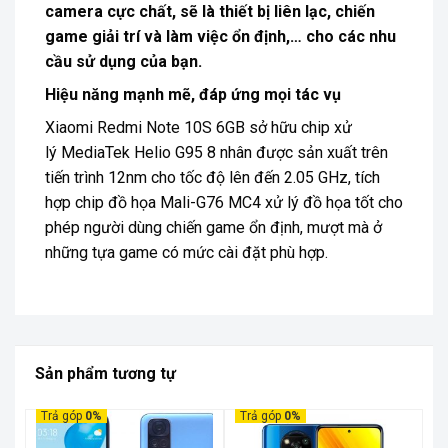
camera cực chất, sẽ là thiết bị liên lạc, chiến
game giải trí và làm việc ổn định,… cho các nhu
cầu sử dụng của bạn.
Hiệu năng mạnh mẽ, đáp ứng mọi tác vụ
Xiaomi Redmi Note 10S 6GB sở hữu chip xử
lý MediaTek Helio G95 8 nhân được sản xuất trên
tiến trình 12nm cho tốc độ lên đến 2.05 GHz, tích
hợp chip đồ họa Mali-G76 MC4 xử lý đồ họa tốt cho
phép người dùng chiến game ổn định, mượt mà ở
những tựa game có mức cài đặt phù hợp.
Sản phẩm tương tự
Trả góp
0%
Trả góp
0%