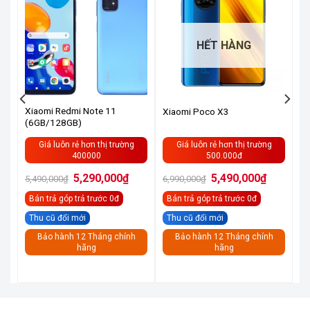
HẾT HÀNG
Xiaomi Redmi Note 11
Xiaomi Poco X3
(6GB/128GB)
Giá luôn rẻ hơn thị trường
Giá luôn rẻ hơn thị trường
400000
500.000đ
á
Giá
Giá
Giá
Giá
5,290,000
₫
5,490,000
₫
5,490,000
₫
6,990,000
₫
ện
gốc
hiện
gốc
hiện
i
là:
tại
là:
tại
Bán trả góp
trả trước 0đ
Bán trả góp
trả trước 0đ
5,490,000₫.
là:
6,990,000₫.
là:
490,000₫.
5,290,000₫.
5,490,000
Thu cũ đổi mới
Thu cũ đổi mới
Bảo hành 12 Tháng chính
Bảo hành 12 Tháng chính
hãng
hãng