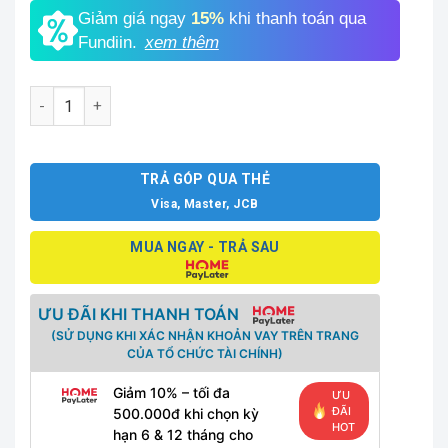
Giảm giá ngay
15%
khi thanh toán qua
Fundiin.
xem thêm
Xiaomi Redmi Note 10S 6GB số lượng
TRẢ GÓP QUA THẺ
Visa, Master, JCB
MUA NGAY - TRẢ SAU
ƯU ĐÃI KHI THANH TOÁN
(SỬ DỤNG KHI XÁC NHẬN KHOẢN VAY TRÊN TRANG
CỦA TỔ CHỨC TÀI CHÍNH)
Giảm 10% – tối đa
ƯU
ĐÃI
500.000đ khi chọn kỳ
HOT
hạn 6 & 12 tháng cho