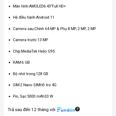
Màn hình:
AMOLED
6.43″
Full HD+
Hệ điều hành:
Android 11
Camera sau:
Chính 64 MP & Phụ 8 MP, 2 MP, 2 MP
Camera trước:
13 MP
Chip:
MediaTek Helio G95
RAM:
6 GB
Bộ nhớ trong:
128 GB
SIM:
2 Nano SIM
Hỗ trợ 4G
Pin, Sạc:
5000 mAh
33 W
Trả sau đến 12 tháng với