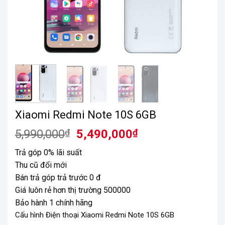
Xiaomi Redmi Note 10S 6GB
Giá
Giá
5,990,000
₫
5,490,000
₫
gốc
hiện
Trả góp 0% lãi suất
là:
tại
Thu cũ đổi mới
5,990,000₫.
là:
Bán trả góp trả trước 0 đ
5,490,000₫.
Giá luôn rẻ hơn thị trường 500000
Bảo hành 1 chính hãng
Cấu hình Điện thoại Xiaomi Redmi Note 10S 6GB