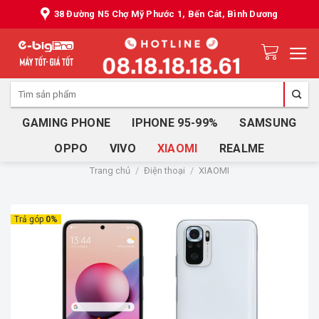
Skip
38 Đường N5 Chợ Mỹ Phước 1, Bến Cát, Bình Dương
to
content
Tìm
kiếm:
GAMING PHONE
IPHONE 95-99%
SAMSUNG
OPPO
VIVO
XIAOMI
REALME
Trang chủ
/
Điện thoại
/
XIAOMI
Trả góp
0%