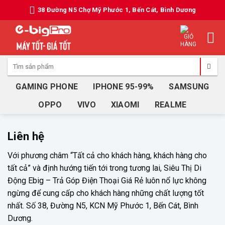
Skip
38 Đường N5 Chợ Mỹ Phước 1, Bến Cát, Bình Dương
to
content
Tìm
kiếm:
GAMING PHONE
IPHONE 95-99%
SAMSUNG
OPPO
VIVO
XIAOMI
REALME
Liên hệ
Với phương châm “Tất cả cho khách hàng, khách hàng cho
tất cả” và định hướng tiến tới trong tương lai, Siêu Thị Di
Động Ebig – Trả Góp Điện Thoại Giá Rẻ luôn nổ lực không
ngừng để cung cấp cho khách hàng những chất lượng tốt
nhất. Số 38, Đường N5, KCN Mỹ Phước 1, Bến Cát, Bình
Dương.