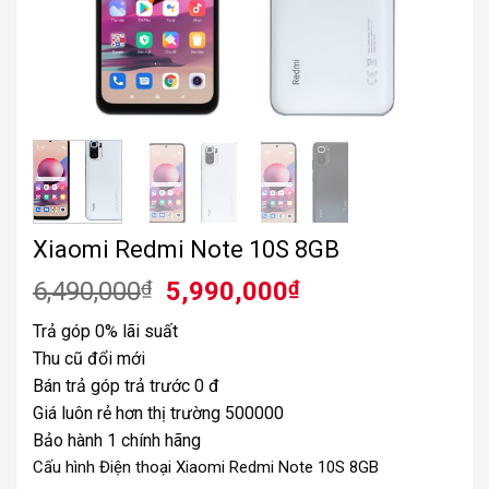
Xiaomi Redmi Note 10S 8GB
Giá
Giá
6,490,000
₫
5,990,000
₫
gốc
hiện
Trả góp 0% lãi suất
là:
tại
Thu cũ đổi mới
6,490,000₫.
là:
Bán trả góp trả trước 0 đ
5,990,000₫.
Giá luôn rẻ hơn thị trường 500000
Bảo hành 1 chính hãng
Cấu hình Điện thoại Xiaomi Redmi Note 10S 8GB