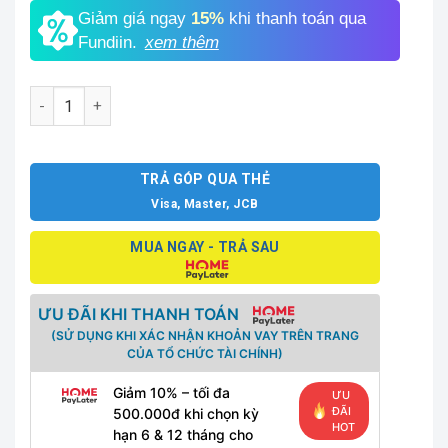
Giảm giá ngay
15%
khi thanh toán qua
Fundiin.
xem thêm
Xiaomi Redmi Note 10S 8GB số lượng
TRẢ GÓP QUA THẺ
Visa, Master, JCB
MUA NGAY - TRẢ SAU
ƯU ĐÃI KHI THANH TOÁN
(SỬ DỤNG KHI XÁC NHẬN KHOẢN VAY TRÊN TRANG
CỦA TỔ CHỨC TÀI CHÍNH)
Giảm 10% – tối đa
ƯU
ĐÃI
500.000đ khi chọn kỳ
HOT
hạn 6 & 12 tháng cho