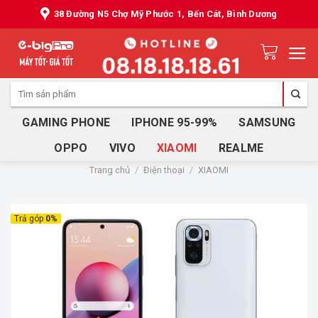
Skip
38 Đường N5 Chợ Mỹ Phước 1, Bến Cát, Bình Dương
to
content
Tìm
kiếm:
GAMING PHONE
IPHONE 95-99%
SAMSUNG
OPPO
VIVO
XIAOMI
REALME
Trang chủ
/
Điện thoại
/
XIAOMI
Trả góp
0%