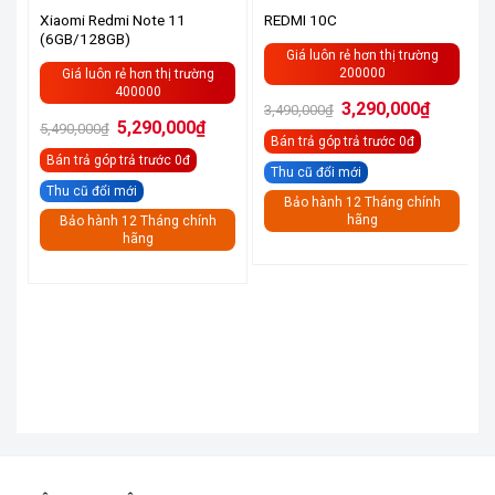
Xiaomi Redmi Note 11
REDMI 10C
(6GB/128GB)
Giá luôn rẻ hơn thị trường
200000
Giá luôn rẻ hơn thị trường
400000
Giá
Giá
3,290,000
₫
3,490,000
₫
gốc
hiện
Giá
Giá
5,290,000
₫
5,490,000
₫
là:
tại
gốc
hiện
Bán trả góp
trả trước 0đ
3,490,000₫.
là:
là:
tại
3,290,000
Bán trả góp
trả trước 0đ
5,490,000₫.
là:
Thu cũ đổi mới
5,290,000₫.
Thu cũ đổi mới
Bảo hành 12 Tháng chính
hãng
Bảo hành 12 Tháng chính
hãng