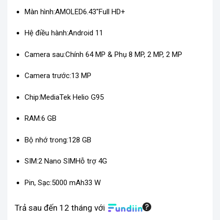
Màn hình:
AMOLED
6.43″
Full HD+
Hệ điều hành:
Android 11
Camera sau:
Chính 64 MP & Phụ 8 MP, 2 MP, 2 MP
Camera trước:
13 MP
Chip:
MediaTek Helio G95
RAM:
6 GB
Bộ nhớ trong:
128 GB
SIM:
2 Nano SIM
Hỗ trợ 4G
Pin, Sạc:
5000 mAh
33 W
Trả sau đến 12 tháng với