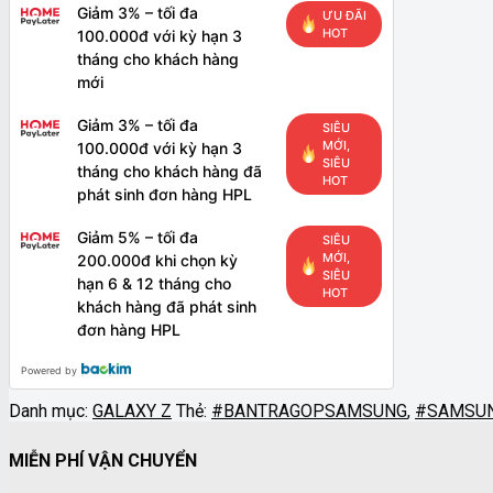
Giảm 3% – tối đa
ƯU ĐÃI
HOT
100.000đ với kỳ hạn 3
tháng cho khách hàng
mới
Giảm 3% – tối đa
SIÊU
MỚI,
100.000đ với kỳ hạn 3
SIÊU
tháng cho khách hàng đã
HOT
phát sinh đơn hàng HPL
Giảm 5% – tối đa
SIÊU
MỚI,
200.000đ khi chọn kỳ
SIÊU
hạn 6 & 12 tháng cho
HOT
khách hàng đã phát sinh
đơn hàng HPL
Powered by
Danh mục:
GALAXY Z
Thẻ:
#BANTRAGOPSAMSUNG
,
#SAMSUN
MIỄN PHÍ VẬN CHUYỂN