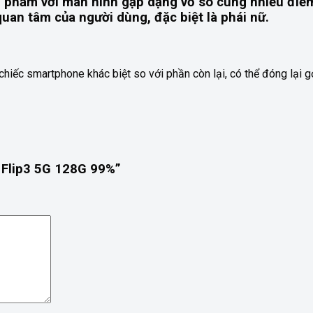
êu phẩm với màn hình gập dạng vỏ sò cùng nhiều điểm
uan tâm của người dùng, đặc biệt là phái nữ.
 chiếc smartphone khác biệt so với phần còn lại, có thể đóng lại
 Flip3 5G 128G 99%”