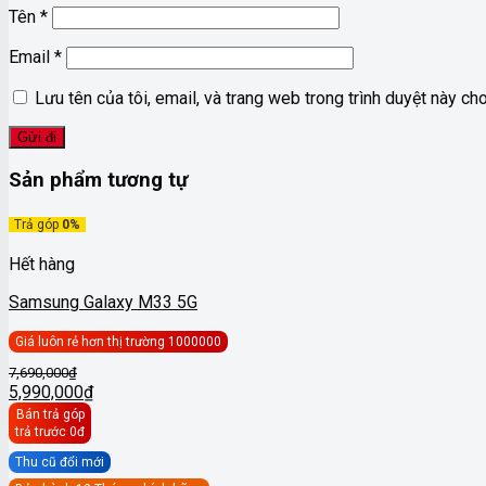
Tên
*
Email
*
Lưu tên của tôi, email, và trang web trong trình duyệt này cho 
Sản phẩm tương tự
Trả góp
0%
Hết hàng
Samsung Galaxy M33 5G
Giá luôn rẻ hơn thị trường 1000000
Giá
7,690,000
₫
gốc
5,990,000
₫
Giá
là:
Bán trả góp
hiện
7,690,000₫.
trả trước 0đ
tại
Thu cũ đổi mới
là: