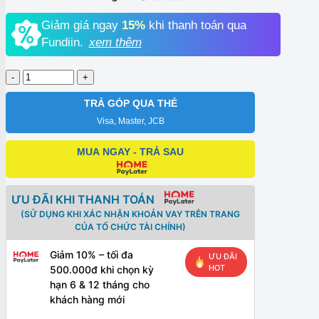
Giảm giá ngay
15%
khi thanh toán qua
Fundiin.
xem thêm
Samsung
Galaxy
Z
TRẢ GÓP QUA THẺ
Flip3
Visa, Master, JCB
5G
128G
MUA NGAY - TRẢ SAU
99%
số
lượng
ƯU ĐÃI KHI THANH TOÁN
(SỬ DỤNG KHI XÁC NHẬN KHOẢN VAY TRÊN TRANG
CỦA TỔ CHỨC TÀI CHÍNH)
Giảm 10% – tối đa
ƯU ĐÃI
HOT
500.000đ khi chọn kỳ
hạn 6 & 12 tháng cho
khách hàng mới