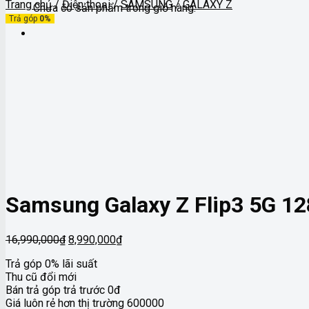
Trang chủ
/
Điện thoại
/
SAMSUNG
/
GALAXY Z
Chưa có sản phẩm trong giỏ hàng.
Trả góp
0%
Samsung Galaxy Z Flip3 5G 1
Giá
Giá
16,990,000
₫
8,990,000
₫
gốc
hiện
Trả góp 0% lãi suất
là:
tại
Thu cũ đổi mới
16,990,000₫.
là:
Bán trả góp trả trước 0đ
8,990,000₫.
Giá luôn rẻ hơn thị trường 600000