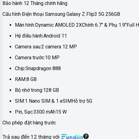
Bảo hành 12 Tháng chính hãng
Cấu hình Điện thoại Samsung Galaxy Z Flip3 5G 256GB
Màn hình:
Dynamic AMOLED 2X
Chính 6.7″ & Phụ 1.9″
Full 
Hệ điều hành:
Android 11
Camera sau:
2 camera 12 MP
Camera trước:
10 MP
Chip:
Snapdragon 888
RAM:
8 GB
Bộ nhớ trong:
128 GB
SIM:
1 Nano SIM & 1 eSIM
Hỗ trợ 5G
Pin, Sạc:
3300 mAh
15 W
Cho phép đặt hàng trước
Trả sau đến 12 tháng với