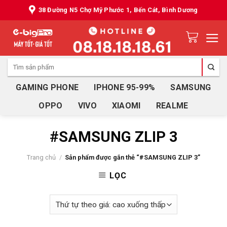
Skip
38 Đường N5 Chợ Mỹ Phước 1, Bến Cát, Bình Dương
to
content
Tìm
kiếm:
GAMING PHONE
IPHONE 95-99%
SAMSUNG
OPPO
VIVO
XIAOMI
REALME
#SAMSUNG ZLIP 3
Trang chủ
/
Sản phẩm được gắn thẻ “#SAMSUNG ZLIP 3”
LỌC