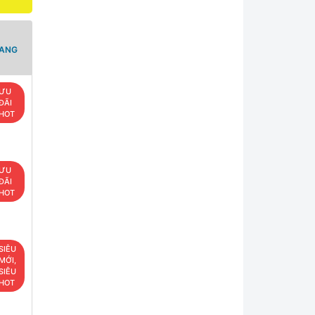
RANG
ƯU
ĐÃI
HOT
ƯU
ĐÃI
HOT
SIÊU
MỚI,
SIÊU
HOT