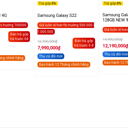
Trả góp
0%
Trả góp
0%
Samsung Gala
 4G
Samsung Galaxy S22
128GB NEW 
thị trường 700000
Giá luôn rẻ hơn thị trường 500.000 -
Giá luôn rẻ hơ
1.000.000
Bán trả góp
Gi
trả trước 0đ
Giá
14,490,000
₫
Bán trả góp
gố
12,990,000
₫
gốc
0,000₫.
là:
12,190,000
₫
trả trước 0 đ
là:
7,990,000
₫
14
Giá
12,990,000₫.
Giá
hiện
Thu cũ đổi mới
hiện
Thu cũ đổi mới
áng chính hãng
tại
tại
là:
Bảo hành 12 T
là:
Bảo hành 12 Tháng chính hãng
12,190,000₫.
7,990,000₫.