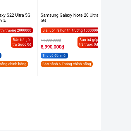
Trả góp
0%
xy S22 Ultra 5G
Samsung Galaxy Note 20 Ultra
99%
5G
n thị trường 2000000
Giá luôn rẻ hơn thị trường 1000000
H
á
Giá
Bán trả góp
Bán trả góp
14,990,000
₫
c
gốc
trả trước 0đ
trả trước 0đ
là:
8,990,000
₫
,490,000₫.
14,990,000₫.
Giá
hiện
Thu cũ đổi mới
tại
là:
háng chính hãng
Bảo hành 6 Tháng chính hãng
Samsung Ga
8,990,000₫.
Giá luôn rẻ hơ
1.000.000
G
10,490,000
₫
g
l
9,990,000
₫
1
Giá
hiện
Thu cũ đổi m
tại
là:
Bảo hành 12 
9,990,000₫.