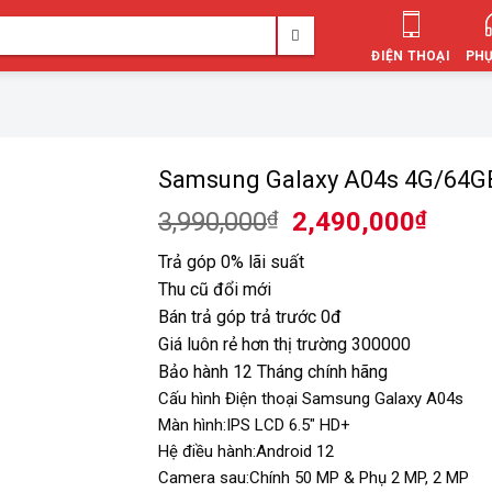
ĐIỆN THOẠI
PHỤ
Samsung Galaxy A04s 4G/64G
Giá
Giá
3,990,000
₫
2,490,000
₫
gốc
hiện
Trả góp 0% lãi suất
là:
tại
Thu cũ đổi mới
3,990,000₫.
là:
Bán trả góp trả trước 0đ
2,490
Giá luôn rẻ hơn thị trường 300000
Bảo hành 12 Tháng chính hãng
Cấu hình Điện thoại Samsung Galaxy A04s
Màn hình:IPS LCD 6.5″ HD+
Hệ điều hành:Android 12
Camera sau:Chính 50 MP & Phụ 2 MP, 2 MP