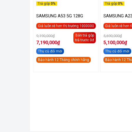
Trả góp
0%
Trả góp
0%
SAMSUNG A53 5G 128G
SAMSUNG A23
Giá luôn rẻ hơn thị trường 1000000
Giá luôn rẻ hơn 
Giá
Giá
Bán trả góp
9,190,000
₫
5,690,000
₫
gốc
gốc
trả trước 0đ
là:
là:
7,190,000
₫
5,100,000
₫
9,190,000₫.
5,69
Giá
Giá
hiện
Thu cũ đổi mới
hiện
Thu cũ đổi mới
tại
tại
là:
là:
Bảo hành 12 Tháng chính hãng
Bảo hành 12 Th
7,190,000₫.
5,100,000₫.