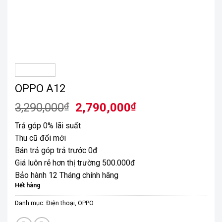
OPPO A12
Giá
Giá
3,290,000
₫
2,790,000
₫
gốc
hiện
Trả góp 0% lãi suất
là:
tại
Thu cũ đổi mới
3,290,000₫.
là:
Bán trả góp trả trước 0đ
2,790,000₫.
Giá luôn rẻ hơn thị trường 500.000đ
Bảo hành 12 Tháng chính hãng
Hết hàng
Danh mục:
Điện thoại
,
OPPO