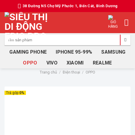
Skip
38 Đường N5 Chợ Mỹ Phước 1, Bến Cát, Bình Dương
to
content
Tìm
kiếm:
GAMING PHONE
IPHONE 95-99%
SAMSUNG
OPPO
VIVO
XIAOMI
REALME
Trang chủ
/
Điện thoại
/
OPPO
Trả góp
0%