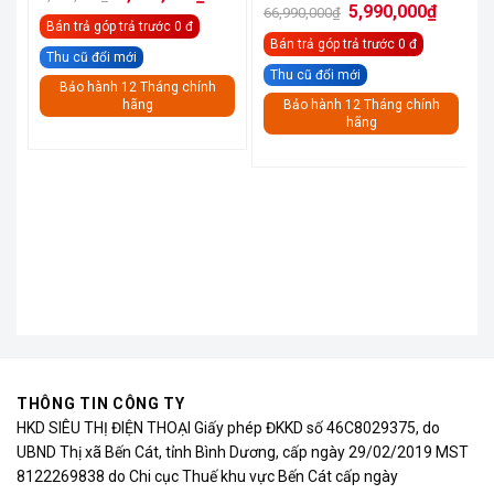
gốc
hiện
Giá
Giá
5,990,000
₫
66,990,000
₫
là:
tại
gốc
hiện
Bán trả góp
trả trước 0 đ
2,690,000₫.
là:
là:
tại
2,290,000₫.
Bán trả góp
trả trước 0 đ
66,990,000₫.
là:
Thu cũ đổi mới
5,990,00
Thu cũ đổi mới
Bảo hành 12 Tháng chính
hãng
Bảo hành 12 Tháng chính
hãng
THÔNG TIN CÔNG TY
HKD SIÊU THỊ ĐIỆN THOẠI Giấy phép ĐKKD số 46C8029375, do
UBND Thị xã Bến Cát, tỉnh Bình Dương, cấp ngày 29/02/2019 MST
8122269838 do Chi cục Thuế khu vực Bến Cát cấp ngày