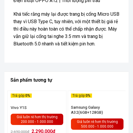
Điện thoại OPPO A12 | Thời lượng pin trâu
Khá tiếc rằng máy lại được trang bị cổng Micro USB
thay vì USB Type C, tuy nhiên, với một thiết bị giá rẻ
thì điều này hoàn toàn có thể chấp nhận được. Máy
vẫn giữ lại cổng tai nghe 3.5 mm và trang bị
Bluetooth 5.0 nhanh và tiết kiệm pin hơn.
Sản phẩm tương tự
Trả góp
0%
Trả góp
0%
HẾT HÀNG
Samsung Galaxy
Vivo Y1S
A32(6GB+128GB)
Giá luôn rẻ hơn thị trường
200.000 - 1.000.000
Giá luôn rẻ hơn thị trường
500.000 - 1.000.000
Giá
Giá
2,290,000
₫
2,690,000
₫