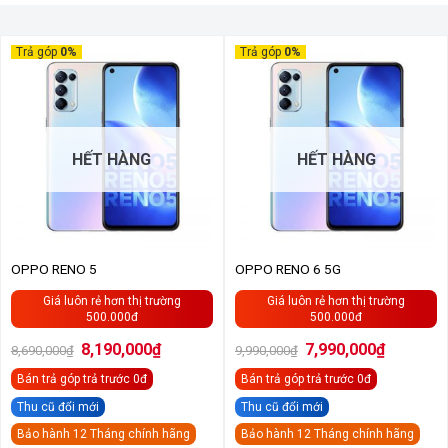
Trả góp
0%
Trả góp
0%
HẾT HÀNG
HẾT HÀNG
OPPO RENO 5
OPPO RENO 6 5G
Giá luôn rẻ hơn thị trường
Giá luôn rẻ hơn thị trường
500.000đ
500.000đ
Giá
Giá
Giá
Giá
8,190,000
₫
7,990,000
₫
8,690,000
₫
9,990,000
₫
gốc
hiện
gốc
hiện
là:
tại
là:
tại
Bán trả góp
trả trước 0đ
Bán trả góp
trả trước 0đ
8,690,000₫.
là:
9,990,000₫.
là:
8,190,000₫.
7,990,000
Thu cũ đổi mới
Thu cũ đổi mới
Bảo hành 12 Tháng chính hãng
Bảo hành 12 Tháng chính hãng