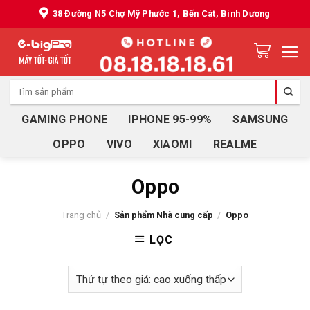
Skip
38 Đường N5 Chợ Mỹ Phước 1, Bến Cát, Bình Dương
to
content
Tìm
kiếm:
GAMING PHONE
IPHONE 95-99%
SAMSUNG
OPPO
VIVO
XIAOMI
REALME
Oppo
Trang chủ
/
Sản phẩm Nhà cung cấp
/
Oppo
LỌC