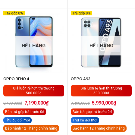
Trả góp
0%
Trả góp
0%
HẾT HÀNG
HẾT HÀNG
OPPO RENO 4
OPPO A93
Giá luôn rẻ hơn thị trường
Giá luôn rẻ hơn thị trường
500.000đ
500.000đ
Giá
Giá
Giá
Giá
7,190,000
₫
5,990,000
₫
8,490,000
₫
7,490,000
₫
gốc
hiện
gốc
hiện
là:
tại
là:
tại
Bán trả góp
trả trước 0đ
Bán trả góp
trả trước 0đ
8,490,000₫.
là:
7,490,000₫.
là:
7,190,000₫.
5,990,000
Thu cũ đổi mới
Thu cũ đổi mới
Bảo hành 12 Tháng chính hãng
Bảo hành 12 Tháng chính hãng