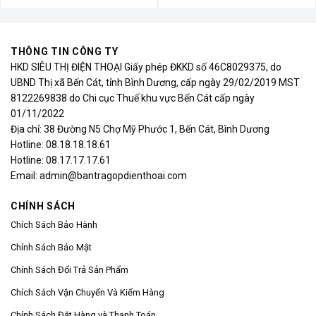
THÔNG TIN CÔNG TY
HKD SIÊU THỊ ĐIỆN THOẠI Giấy phép ĐKKD số 46C8029375, do
UBND Thị xã Bến Cát, tỉnh Bình Dương, cấp ngày 29/02/2019 MST
8122269838 do Chi cục Thuế khu vực Bến Cát cấp ngày
01/11/2022
Địa chỉ: 38 Đường N5 Chợ Mỹ Phước 1, Bến Cát, Bình Dương
Hotline: 08.18.18.18.61
Hotline: 08.17.17.17.61
Email: admin@bantragopdienthoai.com
CHÍNH SÁCH
Chích Sách Bảo Hành
Chính Sách Bảo Mật
Chính Sách Đổi Trả Sản Phẩm
Chích Sách Vận Chuyển Và Kiểm Hàng
Chính Sách Đặt Hàng và Thanh Toán