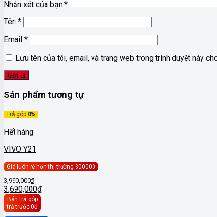
Nhận xét của bạn
*
Tên
*
Email
*
Lưu tên của tôi, email, và trang web trong trình duyệt này cho 
Sản phẩm tương tự
Trả góp
0%
Hết hàng
VIVO Y21
Giá luôn rẻ hơn thị trường 300000
Giá
3,990,000
₫
gốc
3,690,000
₫
Giá
là:
Bán trả góp
hiện
3,990,000₫.
trả trước 0đ
tại