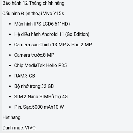
Bảo hành 12 Tháng chính hãng
Cấu hình Điện thoại Vivo Y15s
Màn hình:
IPS LCD
6.51″
HD+
Hệ điều hành:
Android 11 (Go Edition)
Camera sau:
Chính 13 MP & Phụ 2 MP
Camera trước:
8 MP
Chip:
MediaTek Helio P35
RAM:
3 GB
Bộ nhớ trong:
32 GB
SIM:
2 Nano SIM
Hỗ trợ 4G
Pin, Sạc:
5000 mAh
10 W
Hết hàng
Danh mục:
VIVO