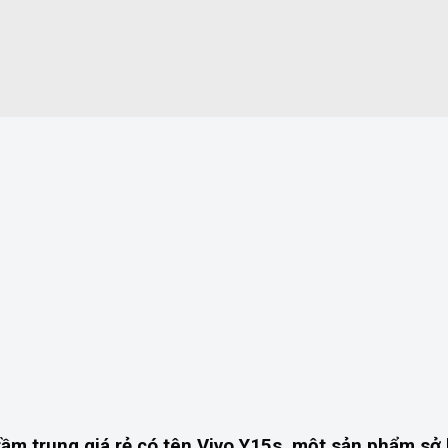
ầm trung giá rẻ có tên
Vivo Y15s
, một sản phẩm sở 