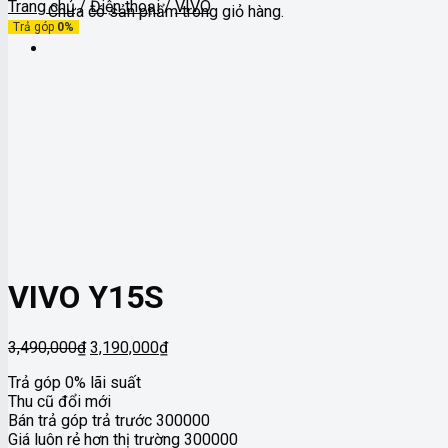
Trang chủ
/
Điện thoại
/
VIVO
Chưa có sản phẩm trong giỏ hàng.
Trả góp
0%
VIVO Y15S
Giá
Giá
3,490,000
₫
3,190,000
₫
gốc
hiện
Trả góp 0% lãi suất
là:
tại
Thu cũ đổi mới
3,490,000₫.
là:
Bán trả góp trả trước 300000
3,190,000₫.
Giá luôn rẻ hơn thị trường 300000