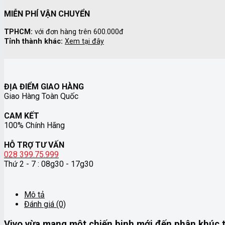
MIỄN PHÍ VẬN CHUYỂN
TPHCM:
với đơn hàng trên 600.000đ
Tỉnh thành khác:
Xem tại đây
ĐỊA ĐIỂM GIAO HÀNG
Giao Hàng Toàn Quốc
CAM KẾT
100% Chính Hãng
HỖ TRỢ TƯ VẤN
028 399.75.999
Thứ 2 - 7 : 08g30 - 17g30
Mô tả
Đánh giá (0)
Vivo
vừa mang một chiến binh mới đến phân khúc t