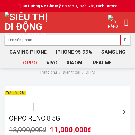
Skip
38 Đường N5 Chợ Mỹ Phước 1, Bến Cát, Bình Dương
to
content
Tìm
kiếm:
GAMING PHONE
IPHONE 95-99%
SAMSUNG
OPPO
VIVO
XIAOMI
REALME
Trang chủ
/
Điện thoại
/
OPPO
Trả góp
0%
OPPO RENO 8 5G
Giá
Giá
13,990,000
₫
11,000,000
₫