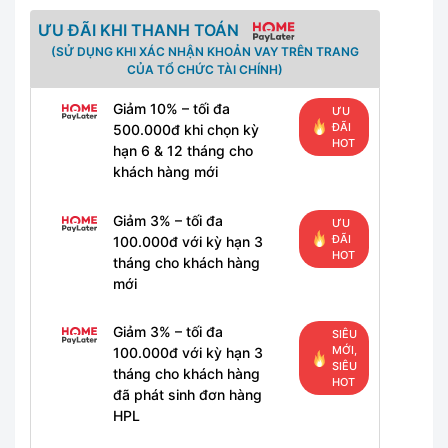
ƯU ĐÃI KHI THANH TOÁN
(SỬ DỤNG KHI XÁC NHẬN KHOẢN VAY TRÊN TRANG
CỦA TỔ CHỨC TÀI CHÍNH)
Giảm 10% – tối đa
ƯU
ĐÃI
500.000đ khi chọn kỳ
HOT
hạn 6 & 12 tháng cho
khách hàng mới
Giảm 3% – tối đa
ƯU
ĐÃI
100.000đ với kỳ hạn 3
HOT
tháng cho khách hàng
mới
Giảm 3% – tối đa
SIÊU
MỚI,
100.000đ với kỳ hạn 3
SIÊU
tháng cho khách hàng
HOT
đã phát sinh đơn hàng
HPL