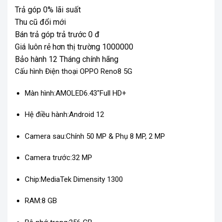
gốc
hiện
Trả góp 0% lãi suất
là:
tại
Thu cũ đổi mới
13,990,000₫.
là:
Bán trả góp trả trước 0 đ
11,000,000₫.
Giá luôn rẻ hơn thị trường 1000000
Bảo hành 12 Tháng chính hãng
Cấu hình Điện thoại OPPO Reno8 5G
Màn hình:
AMOLED
6.43″
Full HD+
Hệ điều hành:
Android 12
Camera sau:
Chính 50 MP & Phụ 8 MP, 2 MP
Camera trước:
32 MP
Chip:
MediaTek Dimensity 1300
RAM:
8 GB