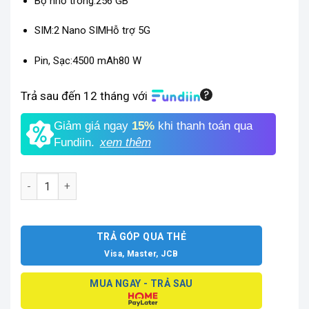
Bộ nhớ trong:
256 GB
SIM:
2 Nano SIM
Hỗ trợ 5G
Pin, Sạc:
4500 mAh
80 W
Trả sau đến 12 tháng với
Giảm giá ngay
15%
khi thanh toán qua
Fundiin.
xem thêm
OPPO RENO 8 5G số lượng
TRẢ GÓP QUA THẺ
Visa, Master, JCB
MUA NGAY - TRẢ SAU