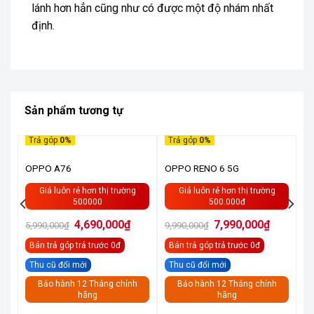
lánh hơn hẳn cũng như có được một độ nhám nhất
định.
Sản phẩm tương tự
Trả góp
0%
Trả góp
0%
HẾT HÀNG
OPPO A76
OPPO RENO 6 5G
Giá luôn rẻ hơn thị trường
Giá luôn rẻ hơn thị trường
500000
500.000đ
Giá
Giá
Giá
Giá
4,690,000
₫
7,990,000
₫
5,990,000
₫
9,990,000
₫
gốc
hiện
gốc
hiện
là:
tại
là:
tại
Bán trả góp
trả trước 0đ
Bán trả góp
trả trước 0đ
5,990,000₫.
là:
9,990,000₫.
là:
4,690,000₫.
7,990,000
Thu cũ đổi mới
Thu cũ đổi mới
Bảo hành 12 Tháng chính
Bảo hành 12 Tháng chính
hãng
hãng