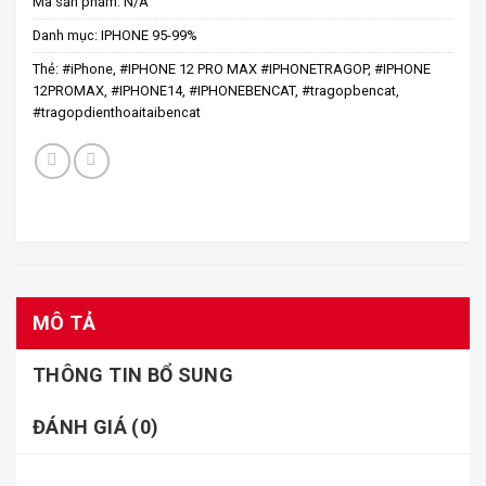
Mã sản phẩm:
N/A
Danh mục:
IPHONE 95-99%
Thẻ:
#iPhone
,
#IPHONE 12 PRO MAX #IPHONETRAGOP
,
#IPHONE
12PROMAX
,
#IPHONE14
,
#IPHONEBENCAT
,
#tragopbencat
,
#tragopdienthoaitaibencat
MÔ TẢ
THÔNG TIN BỔ SUNG
ĐÁNH GIÁ (0)