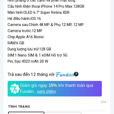
hình phẳng ở các cạnh và phần mặt lưng.
Cấu hình Điện thoại iPhone 14 Pro Max 128GB
Màn hình:OLED 6.7″ Super Retina XDR
Hệ điều hành:iOS 16
Camera sau:Chính 48 MP & Phụ 12 MP, 12 MP
Camera trước:12 MP
Chip:Apple A16 Bionic
RAM:6 GB
Dung lượng lưu trữ:128 GB
SIM:1 Nano SIM & 1 eSIM Hỗ trợ 5G
Pin, Sạc:4323 mAh 20 W
Trả sau đến 12 tháng với
Giảm giá ngay
15%
khi thanh toán qua
Fundiin.
xem thêm
XÓA
TÌNH TRẠNG