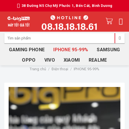
Skip
38 Đường N5 Chợ Mỹ Phước 1, Bến Cát, Bình Dương
to
content
Tìm
kiếm:
GAMING PHONE
IPHONE 95-99%
SAMSUNG
OPPO
VIVO
XIAOMI
REALME
Trang chủ
/
Điện thoại
/
IPHONE 95-99%