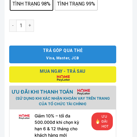
TÌNH TRẠNG 98%
TÌNH TRẠNG 99%
IPHONE 14 PRO MAX 99% 128G số lượng
TRẢ GÓP QUA THẺ
Visa, Master, JCB
MUA NGAY - TRẢ SAU
ƯU ĐÃI KHI THANH TOÁN
(SỬ DỤNG KHI XÁC NHẬN KHOẢN VAY TRÊN TRANG
CỦA TỔ CHỨC TÀI CHÍNH)
Giảm 10% – tối đa
ƯU
ĐÃI
500.000đ khi chọn kỳ
HOT
hạn 6 & 12 tháng cho
khách hàng mới