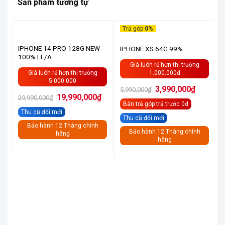
Sản phẩm tương tự
Trả góp
0%
HẾT HÀNG
IPHONE 14 PRO 128G NEW
IPHONE XS 64G 99%
100% LL/A
Giá luôn rẻ hơn thị trường
1.000.000đ
Giá luôn rẻ hơn thị trường
5.000.000
Giá
Giá
3,990,000
₫
5,990,000
₫
gốc
hiện
Giá
Giá
19,990,000
₫
29,990,000
₫
là:
tại
gốc
hiện
Bán trả góp
trả trước 0đ
5,990,000₫.
là:
là:
tại
3,990,000
Thu cũ đổi mới
29,990,000₫.
là:
Thu cũ đổi mới
19,990,000₫.
Bảo hành 12 Tháng chính
Bảo hành 12 Tháng chính
hãng
hãng