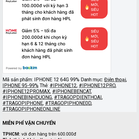
MỚI,
100.000đ với kỳ hạn 3
SIÊU
tháng cho khách hàng đã
HOT
phát sinh đơn hàng HPL
Giảm 5% – tối đa
SIÊU
MỚI,
200.000đ khi chọn kỳ
SIÊU
hạn 6 & 12 tháng cho
HOT
khách hàng đã phát sinh
đơn hàng HPL
Powered by
Mã sản phẩm:
IPHONE 12 64G 99%
Danh mục:
Điện thoại
,
IPHONE 95-99%
Thẻ:
#IPHONE12
,
#IPHONE12PRO
,
#IPHONE12PROMAX
,
#IPHONEBENCAT
,
#IPHONEBINHDUONG
,
#TRAGOPDIENTHOAI
,
#TRAGOPIPHONE
,
#TRAGOPIPHONE0D
,
#TRAGOPIPHONEONLINE
MIỄN PHÍ VẬN CHUYỂN
TPHCM:
với đơn hàng trên 600.000đ