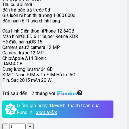
Thu cũ đổi mới
9,990,000₫.
là:
Bán trả góp trả trước 0đ
5,990,000₫.
Giá luôn rẻ hơn thị trường 1.000.000đ
Bảo hành 6 Tháng chính hãng
Cấu hình Điện thoại iPhone 12 64GB
Màn hình:OLED 6.1″ Super Retina XDR
Hệ điều hành:iOS 15
Camera sau:2 camera 12 MP
Camera trước:12 MP
Chip:Apple A14 Bionic
RAM:4 GB
Dung lượng lưu trữ:64 GB
SIM:1 Nano SIM & 1 eSIM Hỗ trợ 5G
Pin, Sạc:2815 mAh 20 W
Trả sau đến 12 tháng với
Giảm giá ngay
15%
khi thanh toán qua
Fundiin.
xem thêm
IPHONE