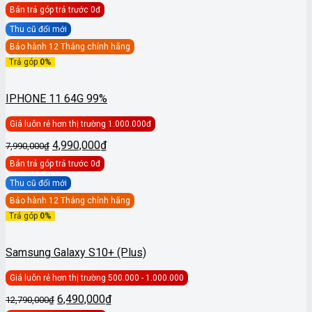
gốc
hiện
Bán trả góp
trả trước 0đ
là:
tại
15,490,000₫.
là:
Thu cũ đổi mới
9,990,000₫.
Bảo hành 12 Tháng chính hãng
Trả góp
0%
IPHONE 11 64G 99%
Giá luôn rẻ hơn thị trường 1.000.000đ
Giá
Giá
4,990,000
₫
7,990,000
₫
gốc
hiện
Bán trả góp
trả trước 0đ
là:
tại
7,990,000₫.
là:
Thu cũ đổi mới
4,990,000₫.
Bảo hành 12 Tháng chính hãng
Trả góp
0%
Samsung Galaxy S10+ (Plus)
Giá luôn rẻ hơn thị trường 500.000 - 1.000.000
Giá
Giá
6,490,000
₫
12,790,000
₫
gốc
hiện