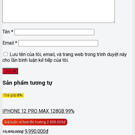
Tên
*
Email
*
Lưu tên của tôi, email, và trang web trong trình duyệt này
cho lần bình luận kế tiếp của tôi.
Sản phẩm tương tự
Trả góp
0%
IPHONE 12 PRO MAX 128GB 99%
Giá luôn rẻ hơn thị trường 2.000.000đ
Giá
Giá
9,990,000
₫
15,490,000
₫