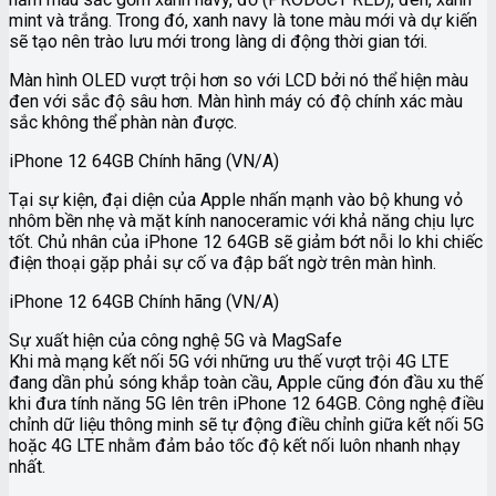
mint và trắng. Trong đó, xanh navy là tone màu mới và dự kiến
sẽ tạo nên trào lưu mới trong làng di động thời gian tới.
Màn hình OLED vượt trội hơn so với LCD bởi nó thể hiện màu
đen với sắc độ sâu hơn. Màn hình máy có độ chính xác màu
sắc không thể phàn nàn được.
iPhone 12 64GB Chính hãng (VN/A)
Tại sự kiện, đại diện của Apple nhấn mạnh vào bộ khung vỏ
nhôm bền nhẹ và mặt kính nanoceramic với khả năng chịu lực
tốt. Chủ nhân của iPhone 12 64GB sẽ giảm bớt nỗi lo khi chiếc
điện thoại gặp phải sự cố va đập bất ngờ trên màn hình.
iPhone 12 64GB Chính hãng (VN/A)
Sự xuất hiện của công nghệ 5G và MagSafe
Khi mà mạng kết nối 5G với những ưu thế vượt trội 4G LTE
đang dần phủ sóng khắp toàn cầu, Apple cũng đón đầu xu thế
khi đưa tính năng 5G lên trên iPhone 12 64GB. Công nghệ điều
chỉnh dữ liệu thông minh sẽ tự động điều chỉnh giữa kết nối 5G
hoặc 4G LTE nhằm đảm bảo tốc độ kết nối luôn nhanh nhạy
nhất.