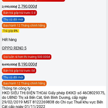
Giá
Giá
2,790,000
₫
2,990,000
₫
gốc
hiện
Bán trả góp
trả trước 0 đ
là:
tại
2,990,000₫.
là:
Thu cũ đổi mới
2,790,000₫.
Bảo hành 12 Tháng chính hãng
Trả góp
0%
Hết hàng
OPPO RENO 5
Giá luôn rẻ hơn thị trường 500.000đ
Giá
Giá
8,190,000
₫
8,690,000
₫
gốc
hiện
Bán trả góp
trả trước 0đ
là:
tại
8,690,000₫.
là:
Thu cũ đổi mới
8,190,000₫.
Bảo hành 12 Tháng chính hãng
Thông tin công ty
HKD SIÊU THỊ ĐIỆN THOẠI Giấy phép ĐKKD số 46C8029375,
do UBND Thị xã Bến Cát, tỉnh Bình Dương, cấp ngày
29/02/2019 MST 8122269838 do Chi cục Thuế khu vực Bến
Cát cấp ngày 01/11/2022