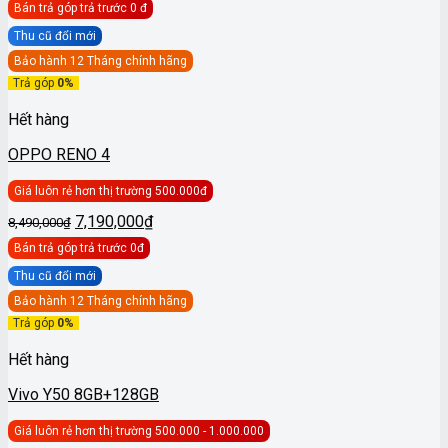
Bán trả góp
trả trước 0 đ
là:
tại
12,790,000₫.
là:
Thu cũ đổi mới
6,490,000₫.
Bảo hành 12 Tháng chính hãng
Trả góp
0%
Hết hàng
OPPO RENO 4
Giá luôn rẻ hơn thị trường 500.000đ
Giá
Giá
7,190,000
₫
8,490,000
₫
gốc
hiện
Bán trả góp
trả trước 0đ
là:
tại
8,490,000₫.
là:
Thu cũ đổi mới
7,190,000₫.
Bảo hành 12 Tháng chính hãng
Trả góp
0%
Hết hàng
Vivo Y50 8GB+128GB
Giá luôn rẻ hơn thị trường 500.000 - 1.000.000