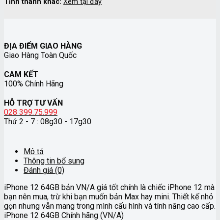
Tỉnh thành khác:
Xem tại đây
ĐỊA ĐIỂM GIAO HÀNG
Giao Hàng Toàn Quốc
CAM KẾT
100% Chính Hãng
HỖ TRỢ TƯ VẤN
028 399.75.999
Thứ 2 - 7 : 08g30 - 17g30
Mô tả
Thông tin bổ sung
Đánh giá (0)
iPhone 12 64GB bản VN/A giá tốt chính là chiếc iPhone 12 mà
bạn nên mua, trừ khi bạn muốn bản Max hay mini. Thiết kế nhỏ
gọn nhưng vẫn mang trong mình cấu hình và tính năng cao cấp.
iPhone 12 64GB Chính hãng (VN/A)