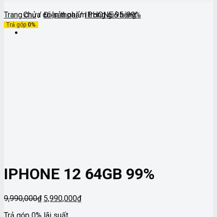
Chưa có sản phẩm trong giỏ hàng.
Trang chủ
/
Điện thoại
/
IPHONE 95-99%
Trả góp
0%
IPHONE 12 64GB 99%
Giá
Giá
9,990,000
₫
5,990,000
₫
gốc
hiện
Trả góp 0% lãi suất
là:
tại