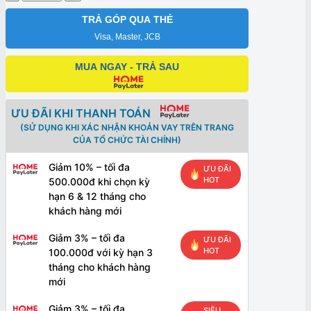
12
64GB
TRẢ GÓP QUA THẺ
99%
Visa, Master, JCB
số
lượng
MUA NGAY - TRẢ SAU
ƯU ĐÃI KHI THANH TOÁN
(SỬ DỤNG KHI XÁC NHẬN KHOẢN VAY TRÊN TRANG
CỦA TỔ CHỨC TÀI CHÍNH)
Giảm 10% – tối đa
ƯU ĐÃI
HOT
500.000đ khi chọn kỳ
hạn 6 & 12 tháng cho
khách hàng mới
Giảm 3% – tối đa
ƯU ĐÃI
HOT
100.000đ với kỳ hạn 3
tháng cho khách hàng
mới
Giảm 3% – tối đa
SIÊU