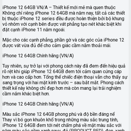
iPhone 12 64GB VN/A – Thiết kế mới mẻ mà quen thuộc
Không chỉ riêng iPhone 12 64GB mà năm nay, tất cả các thiết
bị thuộc iPhone 12 series đều được hoàn thiện bởi bộ khung
vỏ nhôm với cạnh bên được vát phẳng tạo nét khác biệt khi
đặt cạnh iPhone 11 năm ngoái.
Mặc cho các cạnh phẳng, phần gờ và các góc của iPhone 12
được vát vừa đủ để cho cảm giác cầm nắm thoải mái.
iPhone 12 64GB Chính hãng (VN/A)
Tuy nhiên, sự trở lại với phong cách này đã đem đến hiệu quả
rõ rệt khi giúp iPhone 12 64GB đem tới cảm quan cứng cáp
hơn và cao cấp hơn. Tổng thể chiếc điện thoại vẫn cho thấy sự
sang trọng với hai mặt kính trước – sau bắt mắt. Phong cách
thiết kế này không chỉ đẹp hơn mà còn mang lại trải nghiệm
cầm nắm khác biệt hơn.
iPhone 12 64GB Chính hãng (VN/A)
Màu sắc iPhone 12 64GB phong phú và độ bền đáng nể
Thay vì bó gọn khuôn khổ trong những màu sắc trung tính,
iPhone 12 64GB đem tới nét chấm phá về mặt màu sắc với
năm màu sắc gồm xanh navy, đỏ (PRODUCT RED), đen, xanh