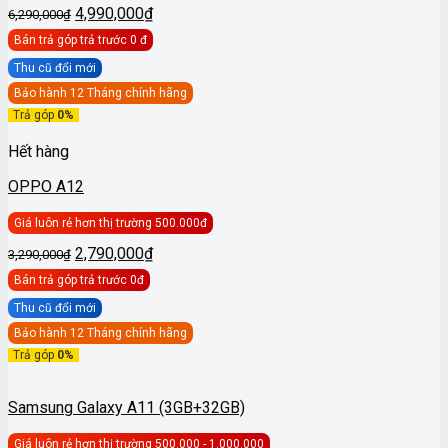
Giá
Giá
4,990,000
₫
6,290,000
₫
gốc
hiện
Bán trả góp
trả trước 0 đ
là:
tại
6,290,000₫.
là:
Thu cũ đổi mới
4,990,000₫.
Bảo hành 12 Tháng chính hãng
Trả góp
0%
Hết hàng
OPPO A12
Giá luôn rẻ hơn thị trường 500.000đ
Giá
Giá
2,790,000
₫
3,290,000
₫
gốc
hiện
Bán trả góp
trả trước 0đ
là:
tại
3,290,000₫.
là:
Thu cũ đổi mới
2,790,000₫.
Bảo hành 12 Tháng chính hãng
Trả góp
0%
Samsung Galaxy A11 (3GB+32GB)
Giá luôn rẻ hơn thị trường 500.000 - 1.000.000