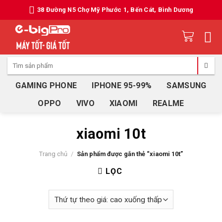
Skip
38 Đường N5 Chợ Mỹ Phước 1, Bến Cát, Bình Dương
to
content
Tìm
kiếm:
GAMING PHONE
IPHONE 95-99%
SAMSUNG
OPPO
VIVO
XIAOMI
REALME
xiaomi 10t
Trang chủ
/
Sản phẩm được gắn thẻ “xiaomi 10t”
LỌC