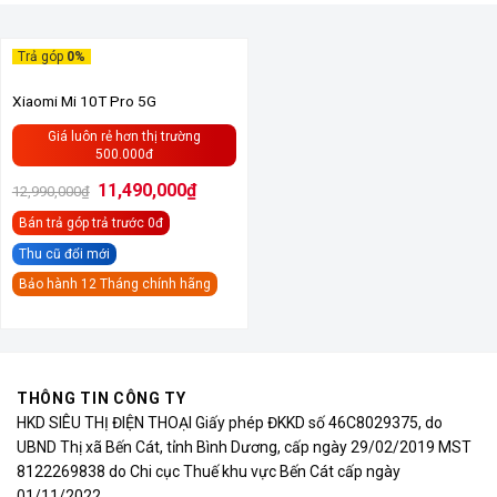
Trả góp
0%
HẾT HÀNG
Xiaomi Mi 10T Pro 5G
Giá luôn rẻ hơn thị trường
500.000đ
Giá
Giá
11,490,000
₫
12,990,000
₫
gốc
hiện
là:
tại
Bán trả góp
trả trước 0đ
12,990,000₫.
là:
11,490,000₫.
Thu cũ đổi mới
Bảo hành 12 Tháng chính hãng
THÔNG TIN CÔNG TY
HKD SIÊU THỊ ĐIỆN THOẠI Giấy phép ĐKKD số 46C8029375, do
UBND Thị xã Bến Cát, tỉnh Bình Dương, cấp ngày 29/02/2019 MST
8122269838 do Chi cục Thuế khu vực Bến Cát cấp ngày
01/11/2022