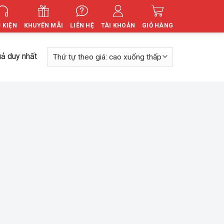
 KIỆN
KHUYẾN MÃI
LIÊN HỆ
TÀI KHOẢN
GIỎ HÀNG
uả duy nhất