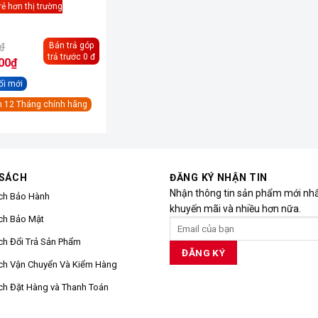
rẻ hơn thị trường
Giá
Bán trả góp
₫
gốc
trả trước 0 đ
là:
00
₫
9,990,000₫.
ổi mới
 12 Tháng chính hãng
0₫.
 SÁCH
ĐĂNG KÝ NHẬN TIN
Nhận thông tin sản phẩm mới nhất
ch Bảo Hành
khuyến mãi và nhiều hơn nữa.
ch Bảo Mật
ch Đổi Trả Sản Phẩm
ch Vận Chuyển Và Kiểm Hàng
ch Đặt Hàng và Thanh Toán