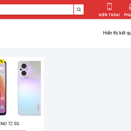
ĐIỆN THOẠI
PHỤ
Hiển thị kết q
”
0%
ENO 7Z 5G