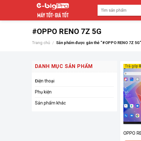
Skip
Tìm
to
kiếm:
content
#OPPO RENO 7Z 5G
Trang chủ
/
Sản phẩm được gắn thẻ “#OPPO RENO 7Z 5G
DANH MỤC SẢN PHẨM
Trả góp
Điện thoại
Phụ kiện
Sản phẩm khác
OPPO R