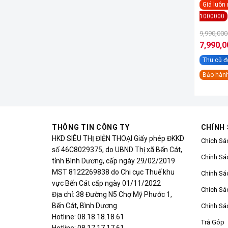
Giá luôn 
1000000
9,990,000
7,990,0
Giá
hiện
Thu cũ đ
tại
là:
Bảo hành
7,990,00
THÔNG TIN CÔNG TY
CHÍNH
HKD SIÊU THỊ ĐIỆN THOẠI Giấy phép ĐKKD
Chích Sá
số 46C8029375, do UBND Thị xã Bến Cát,
Chính Sá
tỉnh Bình Dương, cấp ngày 29/02/2019
MST 8122269838 do Chi cục Thuế khu
Chính Sá
vực Bến Cát cấp ngày 01/11/2022
Chích Sá
Địa chỉ: 38 Đường N5 Chợ Mỹ Phước 1,
Bến Cát, Bình Dương
Chính Sá
Hotline: 08.18.18.18.61
Trả Góp