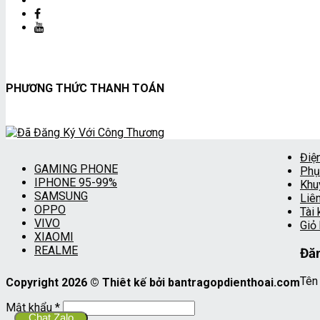
PHƯƠNG THỨC THANH TOÁN
Điện
GAMING PHONE
Phụ
IPHONE 95-99%
Khu
SAMSUNG
Liê
OPPO
Tài
VIVO
Giỏ
XIAOMI
REALME
Đă
Tên
Copyright 2026 © Thiêt kế bởi bantragopdienthoai.com
Mật khẩu
*
Chat Zalo