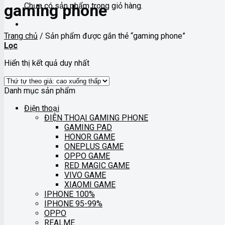
Chưa có sản phẩm trong giỏ hàng.
gaming phone
Trang chủ
/
Sản phẩm được gắn thẻ “gaming phone”
Lọc
Hiển thị kết quả duy nhất
Danh mục sản phẩm
Điện thoại
ĐIỆN THOẠI GAMING PHONE
GAMING PAD
HONOR GAME
ONEPLUS GAME
OPPO GAME
RED MAGIC GAME
VIVO GAME
XIAOMI GAME
IPHONE 100%
IPHONE 95-99%
OPPO
REALME