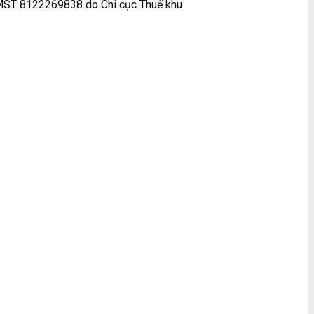
MST 8122269838 do Chi cục Thuế khu