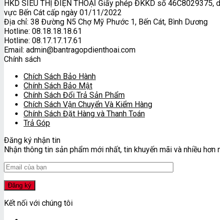
HKD SIÊU THỊ ĐIỆN THOẠI Giấy phép ĐKKD số 46C8029375, do 
vực Bến Cát cấp ngày 01/11/2022
Địa chỉ: 38 Đường N5 Chợ Mỹ Phước 1, Bến Cát, Bình Dương
Hotline: 08.18.18.18.61
Hotline: 08.17.17.17.61
Email: admin@bantragopdienthoai.com
Chính sách
Chích Sách Bảo Hành
Chính Sách Bảo Mật
Chính Sách Đổi Trả Sản Phẩm
Chích Sách Vận Chuyển Và Kiểm Hàng
Chính Sách Đặt Hàng và Thanh Toán
Trả Góp
Đăng ký nhận tin
Nhận thông tin sản phẩm mới nhất, tin khuyến mãi và nhiều hơn 
Kết nối với chúng tôi