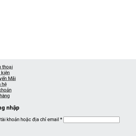
 thoại
 kiện
yến Mãi
n hệ
 khoản
 hàng
ng nhập
 tài khoản hoặc địa chỉ email
*