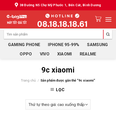
Skip
38 Đường N5 Chợ Mỹ Phước 1, Bến Cát, Bình Dương
to
content
Tìm
kiếm:
GAMING PHONE
IPHONE 95-99%
SAMSUNG
OPPO
VIVO
XIAOMI
REALME
9c xiaomi
Trang chủ
/
Sản phẩm được gắn thẻ “9c xiaomi”
LỌC