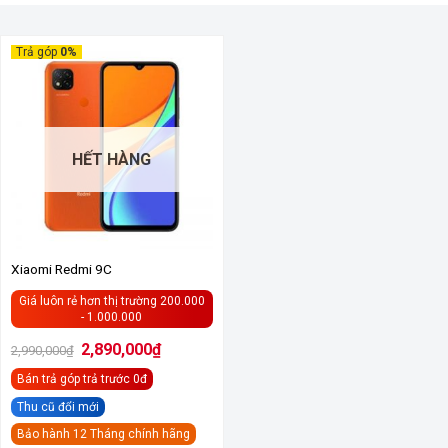
Trả góp
0%
HẾT HÀNG
Xiaomi Redmi 9C
Giá luôn rẻ hơn thị trường 200.000
- 1.000.000
Giá
Giá
2,890,000
₫
2,990,000
₫
gốc
hiện
là:
tại
Bán trả góp
trả trước 0đ
2,990,000₫.
là:
2,890,000₫.
Thu cũ đổi mới
Bảo hành 12 Tháng chính hãng