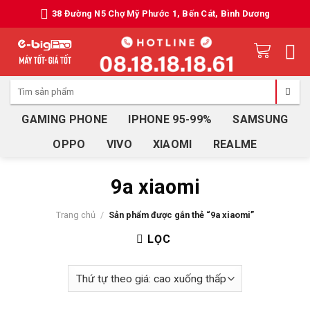
Skip
38 Đường N5 Chợ Mỹ Phước 1, Bến Cát, Bình Dương
to
content
Tìm
kiếm:
GAMING PHONE
IPHONE 95-99%
SAMSUNG
OPPO
VIVO
XIAOMI
REALME
9a xiaomi
Trang chủ
/
Sản phẩm được gắn thẻ “9a xiaomi”
LỌC