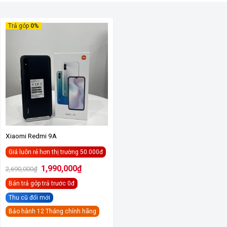
Trả góp
0%
Xiaomi Redmi 9A
Giá luôn rẻ hơn thị trường 50.000đ
Giá
Giá
1,990,000
₫
2,690,000
₫
gốc
hiện
là:
tại
Bán trả góp
trả trước 0đ
2,690,000₫.
là:
1,990,000₫.
Thu cũ đổi mới
Bảo hành 12 Tháng chính hãng